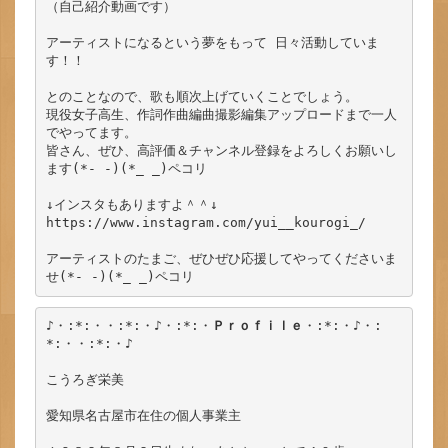
（自己紹介動画です）

アーティストになるという夢をもって 日々活動していま
す！！

とのことなので、歌も順次上げていくことでしょう。

現役女子高生、作詞作曲編曲撮影編集アップロードまで一人
でやってます。

皆さん、ぜひ、高評価＆チャンネル登録をよろしくお願いし
ます(*- -)(*_ _)ペコリ

↓インスタもありますよ＾＾↓

https://www.instagram.com/yui__kourogi_/

アーティストのたまご、ぜひぜひ応援してやってくださいま
せ(*- -)(*_ _)ペコリ
♪・:*:・・:*:・♪・:*:・
Ｐｒｏｆｉｌｅ
・:*:・♪・:
*:・・:*:・♪

こうろぎ栄美

愛知県名古屋市在住の個人事業主
