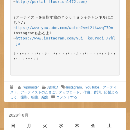
⇒
http://portal.flourish1472.com/
↓アーティストを目指す娘のＹｏｕＴｕｂｅチャンネルはこ
https://www.youtube.com/watch?v=L2tkwwqI7DA
Instagramもあるよ♪

⇒
https://www.instagram.com/yui__kourogi_/?hl
=ja
♪・:*:・・:*:・♪・:*:・・:*:・♪・:*:・・:*:・♪・:
*:・・:*:・♪

wpmaster
♪趣味♪
Instagram
、
YouTube
、
アーティ
スト
、
アーティストのたまご
、
アップロード
、
作曲
、
作詞
、
応援よろ
しく
、
撮影
、
編曲
、
編集
コメントする
2026年8月
日
月
火
水
木
金
土