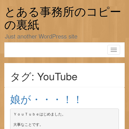
コ
ン
とある事務所のコピー
テ
ン
の裏紙
ツ
へ
Just another WordPress site
ス
キ
ッ
Toggle
プ
navigati
タグ: YouTube
娘が・・・！！
ＹｏｕＴｕｂｅはじめました。

大事なことです。
