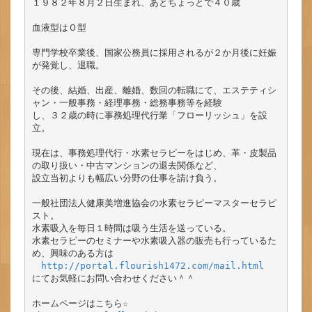
１９８２年８月２日生まれ、あとちょっとで４０歳

血液型はＯ型

専門学校卒業後、国家公務員に採用されるが２か月後に妊娠
が発覚し、退職。

その後、結婚、出産、離婚、数回の転職にて、エステティシ
ャン・一般事務・経理事務・総務事務等を経験

し、３２歳の時に事務処理代行業「フローリッシュ」を設
立。

現在は、事務処理代行・水素セラピーをはじめ、革・皮製品
の取り扱い・中古マンションの退去関係など、

設立当初よりも幅広い分野の仕事を請け負う。

一般社団法人健康美増進協会の水素セラピーマスターセラピ
スト。

水素吸入を毎日１時間は吸う生活を送っている。

水素セラピーのセミナーや水素吸入器の販売も行っているた
め、興味のある方は

http://portal.flourish1472.com/mail.html
にてお気軽にお問い合わせください＾＾

ホームページはこちら☆
