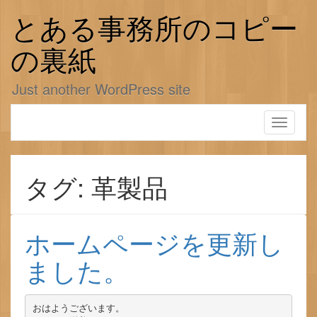
コ
ン
とある事務所のコピー
テ
ン
の裏紙
ツ
へ
Just another WordPress site
ス
キ
ッ
Toggle
プ
navigati
タグ: 革製品
ホームページを更新し
ました。
おはようございます。
