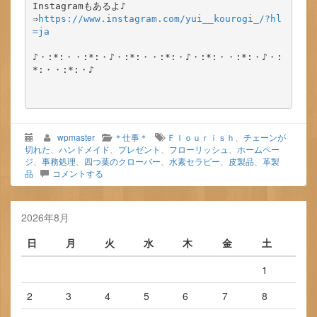
Instagramもあるよ♪

⇒
https://www.instagram.com/yui__kourogi_/?hl
=ja
♪・:*:・・:*:・♪・:*:・・:*:・♪・:*:・・:*:・♪・:
*:・・:*:・♪

wpmaster
＊仕事＊
Ｆｌｏｕｒｉｓｈ
、
チェーンが
切れた
、
ハンドメイド
、
プレゼント
、
フローリッシュ
、
ホームペー
ジ
、
事務処理
、
四つ葉のクローバー
、
水素セラピー
、
皮製品
、
革製
品
コメントする
2026年8月
日
月
火
水
木
金
土
1
2
3
4
5
6
7
8