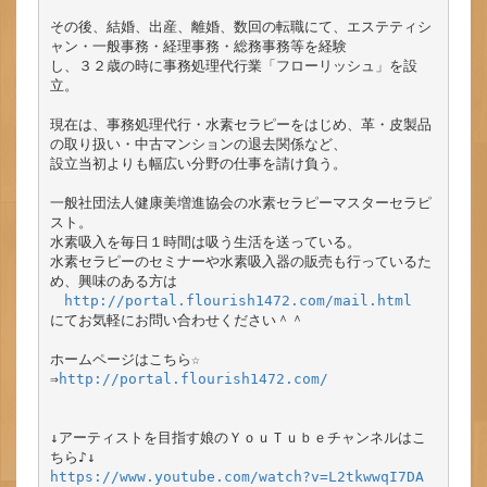
その後、結婚、出産、離婚、数回の転職にて、エステティシ
ャン・一般事務・経理事務・総務事務等を経験

し、３２歳の時に事務処理代行業「フローリッシュ」を設
立。

現在は、事務処理代行・水素セラピーをはじめ、革・皮製品
の取り扱い・中古マンションの退去関係など、

設立当初よりも幅広い分野の仕事を請け負う。

一般社団法人健康美増進協会の水素セラピーマスターセラピ
スト。

水素吸入を毎日１時間は吸う生活を送っている。

水素セラピーのセミナーや水素吸入器の販売も行っているた
め、興味のある方は

http://portal.flourish1472.com/mail.html
にてお気軽にお問い合わせください＾＾

ホームページはこちら☆

⇒
http://portal.flourish1472.com/
↓アーティストを目指す娘のＹｏｕＴｕｂｅチャンネルはこ
https://www.youtube.com/watch?v=L2tkwwqI7DA