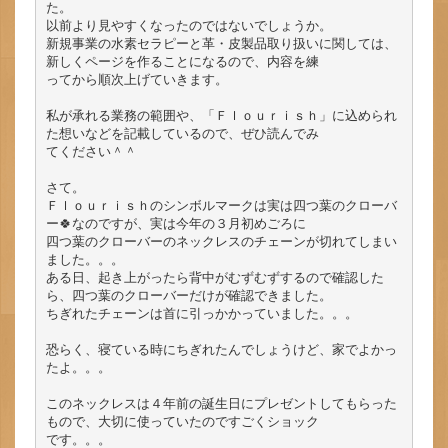
た。

以前より見やすくなったのではないでしょうか。

新規事業の水素セラピーと革・皮製品取り扱いに関しては、
新しくページを作ることになるので、内容を練

ってから順次上げていきます。

私が承れる業務の範囲や、「Ｆｌｏｕｒｉｓｈ」に込められ
た想いなどを記載しているので、ぜひ読んでみ

てください＾＾

さて。

Ｆｌｏｕｒｉｓｈのシンボルマークは実は四つ葉のクローバ
ー🍀なのですが、実は今年の３月初めごろに

四つ葉のクローバーのネックレスのチェーンが切れてしまい
ました。。。

ある日、起き上がったら背中がむずむずするので確認した
ら、四つ葉のクローバーだけが確認できました。

ちぎれたチェーンは首に引っかかっていました。。。

恐らく、寝ている時にちぎれたんでしょうけど、家でよかっ
たよ。。。

このネックレスは４年前の誕生日にプレゼントしてもらった
もので、大切に使っていたのですごくショック

です。。。
