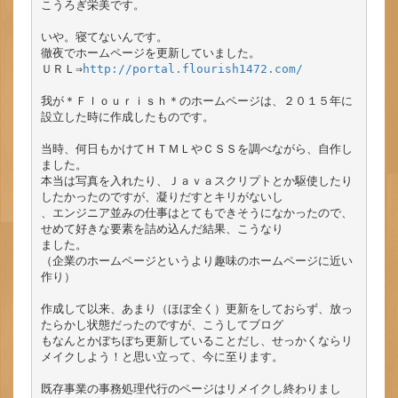
こうろぎ栄美です。

いや。寝てないんです。

徹夜でホームページを更新していました。

ＵＲＬ⇒
http://portal.flourish1472.com/
我が＊Ｆｌｏｕｒｉｓｈ＊のホームページは、２０１５年に
設立した時に作成したものです。

当時、何日もかけてＨＴＭＬやＣＳＳを調べながら、自作し
ました。

本当は写真を入れたり、Ｊａｖａスクリプトとか駆使したり
したかったのですが、凝りだすとキリがないし

、エンジニア並みの仕事はとてもできそうになかったので、
せめて好きな要素を詰め込んだ結果、こうなり

ました。

（企業のホームページというより趣味のホームページに近い
作り）

作成して以来、あまり（ほぼ全く）更新をしておらず、放っ
たらかし状態だったのですが、こうしてブログ

もなんとかぼちぼち更新していることだし、せっかくならリ
メイクしよう！と思い立って、今に至ります。

既存事業の事務処理代行のページはリメイクし終わりまし