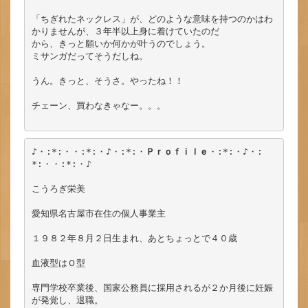
「ちぎれたネックレス」が、どのような意味を持つのかはわ
かりませんが、３年半以上身に着けていたのだ

から、きっと願いか何かが叶うのでしょう。

ミサンガだってそうだしね。

うん。きっと、そうさ。やったね！！

チェーン、買わなきゃなー。。。

♪・:*:・・:*:・♪・:*:・
Ｐｒｏｆｉｌｅ
・:*:・♪・:
*:・・:*:・♪

こうろぎ栄美

愛知県名古屋市在住の個人事業主

１９８２年８月２日生まれ、あとちょっとで４０歳

血液型はＯ型

専門学校卒業後、国家公務員に採用されるが２か月後に妊娠
が発覚し、退職。
