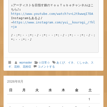
↓アーティストを目指す娘のＹｏｕＴｕｂｅチャンネルはこ
https://www.youtube.com/watch?v=L2tkwwqI7DA
Instagramもあるよ♪

⇒
https://www.instagram.com/yui__kourogi_/?hl
=ja
♪・:*:・・:*:・♪・:*:・・:*:・♪・:*:・・:*:・♪・:
*:・・:*:・♪

wpmaster
☆日常☆
あくび
、
イネ
、
くしゃみ
、
ス
ギ
、
花粉
、
花粉症
コメントする
2026年8月
日
月
火
水
木
金
土
1