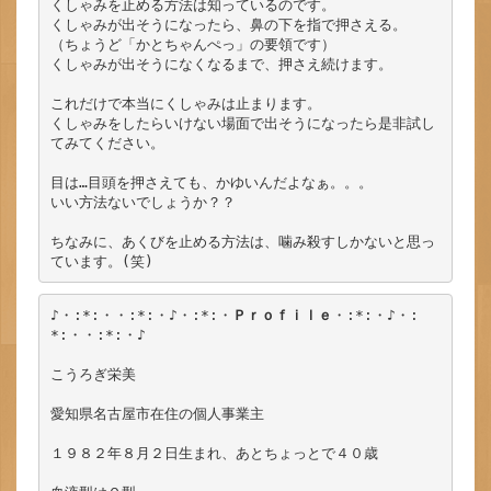
くしゃみを止める方法は知っているのです。

くしゃみが出そうになったら、鼻の下を指で押さえる。

（ちょうど「かとちゃんぺっ」の要領です）

くしゃみが出そうになくなるまで、押さえ続けます。

これだけで本当にくしゃみは止まります。

くしゃみをしたらいけない場面で出そうになったら是非試し
てみてください。

目は…目頭を押さえても、かゆいんだよなぁ。。。

いい方法ないでしょうか？？

ちなみに、あくびを止める方法は、噛み殺すしかないと思っ
♪・:*:・・:*:・♪・:*:・
Ｐｒｏｆｉｌｅ
・:*:・♪・:
*:・・:*:・♪

こうろぎ栄美

愛知県名古屋市在住の個人事業主

１９８２年８月２日生まれ、あとちょっとで４０歳
