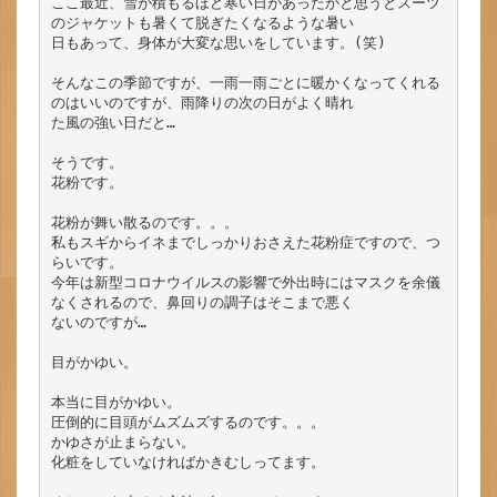
ここ最近、雪が積もるほど寒い日があったかと思うとスーツ
のジャケットも暑くて脱ぎたくなるような暑い

日もあって、身体が大変な思いをしています。(笑)

そんなこの季節ですが、一雨一雨ごとに暖かくなってくれる
のはいいのですが、雨降りの次の日がよく晴れ

た風の強い日だと…

そうです。

花粉です。

花粉が舞い散るのです。。。

私もスギからイネまでしっかりおさえた花粉症ですので、つ
らいです。

今年は新型コロナウイルスの影響で外出時にはマスクを余儀
なくされるので、鼻回りの調子はそこまで悪く

ないのですが…

目がかゆい。

本当に目がかゆい。

圧倒的に目頭がムズムズするのです。。。

かゆさが止まらない。

化粧をしていなければかきむしってます。
