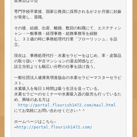
血液型はＯ型

専門学校卒業後、国家公務員に採用されるが２か月後に妊娠
が発覚し、退職。

その後、結婚、出産、離婚、数回の転職にて、エステティシ
ャン・一般事務・経理事務・総務事務等を経験

し、３２歳の時に事務処理代行業「フローリッシュ」を設
立。

現在は、事務処理代行・水素セラピーをはじめ、革・皮製品
の取り扱い・中古マンションの退去関係など、

設立当初よりも幅広い分野の仕事を請け負う。

一般社団法人健康美増進協会の水素セラピーマスターセラピ
スト。

水素吸入を毎日１時間は吸う生活を送っている。

水素セラピーのセミナーや水素吸入器の販売も行っているた
め、興味のある方は

http://portal.flourish1472.com/mail.html
にてお気軽にお問い合わせください＾＾

ホームページはこちら☆

⇒
http://portal.flourish1472.com/