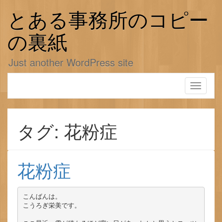
コ
ン
とある事務所のコピー
テ
ン
の裏紙
ツ
へ
Just another WordPress site
ス
キ
ッ
Toggle
プ
navigati
タグ: 花粉症
花粉症
こんばんは。

こうろぎ栄美です。
