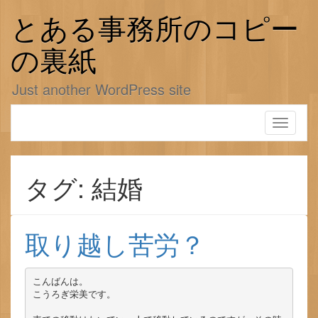
コ
ン
とある事務所のコピー
テ
ン
の裏紙
ツ
へ
Just another WordPress site
ス
キ
ッ
Toggle
プ
navigati
タグ: 結婚
取り越し苦労？
こんばんは。

こうろぎ栄美です。
