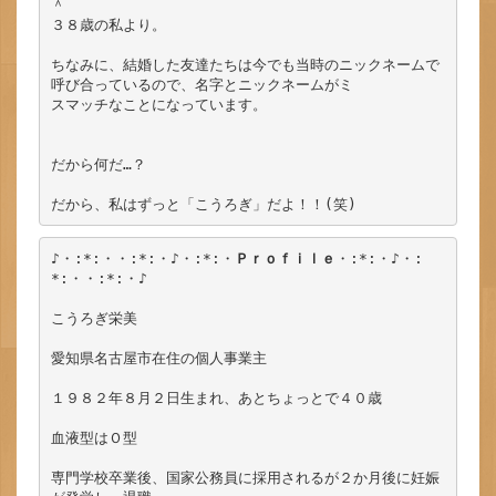
＾

３８歳の私より。

ちなみに、結婚した友達たちは今でも当時のニックネームで
呼び合っているので、名字とニックネームがミ

スマッチなことになっています。

だから何だ…？

だから、私はずっと「こうろぎ」だよ！！(笑)
♪・:*:・・:*:・♪・:*:・
Ｐｒｏｆｉｌｅ
・:*:・♪・:
*:・・:*:・♪

こうろぎ栄美

愛知県名古屋市在住の個人事業主

１９８２年８月２日生まれ、あとちょっとで４０歳

血液型はＯ型

専門学校卒業後、国家公務員に採用されるが２か月後に妊娠