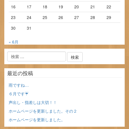
16
17
18
19
20
21
22
23
24
25
26
27
28
29
30
31
« 6月
最近の投稿
雨ですね…
６月です☔
声出し・指差しは大切！！
ホームページを更新しました。その２
ホームページを更新しました。