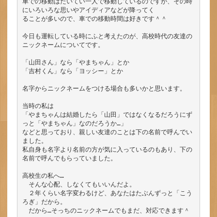
車での移動はたいてい一人で移動しているのですが、その時
にいろいろな思いやアイディアなどが降ってく

ることが多いので、車での移動時間は好きです＾＾

今日も運転している時にふと考えたのが、高校時代の友達の
ニックネームについてです。

「山田さん」なら「やまちゃん」とか

「吉村くん」なら「ヨッシー」とか

名字からニックネームをつける場合も多いかと思います。

当時の私は

「やまちゃんは結婚したら「山田」ではなくなるだろうにず
っと「やまちゃん」なのだろうか…」

などと思っており、親しい友達のことは下の名前で呼んでい
ました。

私自身も名字より名前の方が気に入っているのもあり、下の
名前で呼んでもらっていました。

高校生の私へ…

　そんな心配、しなくてもいいんだよ。

　２年くらい名字変わるけど、あなたはたぶんずっと「こう
ろぎ」だから。

　だから…そっちのニックネームでもまだ、対応できます＾