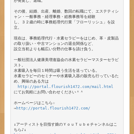
が発覚し、退職。

その後、結婚、出産、離婚、数回の転職にて、エステティシ
ャン・一般事務・経理事務・総務事務等を経験

し、３２歳の時に事務処理代行業「フローリッシュ」を設
立。

現在は、事務処理代行・水素セラピーをはじめ、革・皮製品
の取り扱い・中古マンションの退去関係など、

設立当初よりも幅広い分野の仕事を請け負う。

一般社団法人健康美増進協会の水素セラピーマスターセラピ
スト。

水素吸入を毎日１時間は吸う生活を送っている。

水素セラピーのセミナーや水素吸入器の販売も行っているた
め、興味のある方は

http://portal.flourish1472.com/mail.html
にてお気軽にお問い合わせください＾＾

ホームページはこちら☆

⇒
http://portal.flourish1472.com/
↓アーティストを目指す娘のＹｏｕＴｕｂｅチャンネルはこ