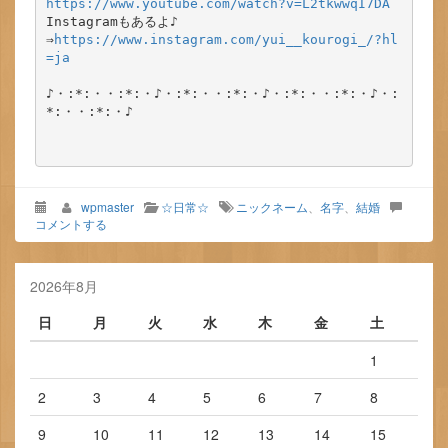
https://www.youtube.com/watch?v=L2tkwwqI7DA
Instagramもあるよ♪

⇒
https://www.instagram.com/yui__kourogi_/?hl
=ja
♪・:*:・・:*:・♪・:*:・・:*:・♪・:*:・・:*:・♪・:
*:・・:*:・♪

wpmaster
☆日常☆
ニックネーム
、
名字
、
結婚
コメントする
2026年8月
日
月
火
水
木
金
土
1
2
3
4
5
6
7
8
9
10
11
12
13
14
15