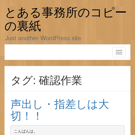
コ
ン
とある事務所のコピー
テ
ン
の裏紙
ツ
へ
Just another WordPress site
ス
キ
ッ
Toggle
プ
navigati
タグ: 確認作業
声出し・指差しは大
切！！
こんばんは。
