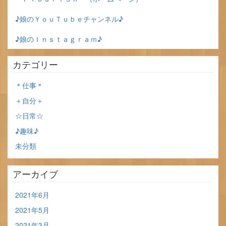
♪娘のＹｏｕＴｕｂｅチャンネル♪
♪娘のＩｎｓｔａｇｒａｍ♪
カテゴリー
＊仕事＊
＋自分＋
☆日常☆
♪趣味♪
未分類
アーカイブ
2021年6月
2021年5月
2021年3月