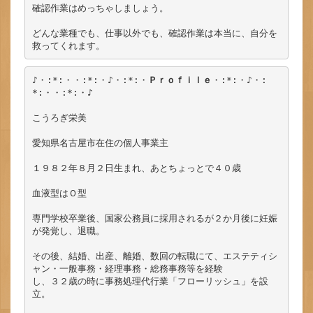
確認作業はめっちゃしましょう。

どんな業種でも、仕事以外でも、確認作業は本当に、自分を
♪・:*:・・:*:・♪・:*:・
Ｐｒｏｆｉｌｅ
・:*:・♪・:
*:・・:*:・♪

こうろぎ栄美

愛知県名古屋市在住の個人事業主

１９８２年８月２日生まれ、あとちょっとで４０歳

血液型はＯ型

専門学校卒業後、国家公務員に採用されるが２か月後に妊娠
が発覚し、退職。

その後、結婚、出産、離婚、数回の転職にて、エステティシ
ャン・一般事務・経理事務・総務事務等を経験

し、３２歳の時に事務処理代行業「フローリッシュ」を設
立。
