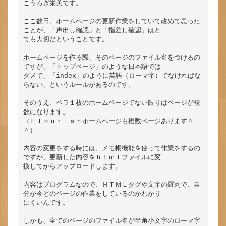
こうろぎ栄美です。

ここ数日、ホームページの更新作業をしていて改めて思った
ことが、「声出し確認」と「指差し確認」はと

ても大切だということです。

ホームページを作る際、そのページのファイル名をつけるの
ですが、「トップページ」のような日本語では

ダメで、「index」のように英語（ローマ字）でなければな
らない、というルールがあるのです。

そのうえ、ペラ１枚のホームページでない限りはページが複
数になります。

（Ｆｌｏｕｒｉｓｈホームページも複数ページあります＾
＾）

内容の変更をする時には、メモ帳機能を使って作業をするの
ですが、更新した内容をｈｔｍｌファイルに変

換してからアップロードします。

内容はプログラムなので、ＨＴＭＬタグや文字の羅列で、自
分が今どのページの作業をしているのかわかり

にくいんです。

しかも、全てのページのファイル名が半角小文字のローマ字