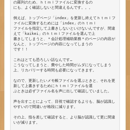
の羅列のため、ｈｔｍｌファイルに変換するの

にも、よく確認しないと間違えるんです。。。

例えば、トップページ「index」を更新し終えてｈｔｍｌフ
ァイルに変換するためには「index」のｈｔｍｌ

ファイルを指定して上書きしないといけないんですが、間違
えて「kaikei」のｈｔｍｌファイルを選んで上

書きしてしまうと、＊会計処理補助業務＊のページの内容が
なんと、トップページの内容になってしまうの

です！！

これはとても恐ろしい話なんです…

こうなってしまうと、費やした時間がムダになってしまう
上、リカバリーする時間も必要になってきます。

なので、更新したいメモ帳ファイルを選ぶときと、それを更
新して上書きするためにｈｔｍｌファイルを選

ぶときは必ずファイル名を声に出して確認していました。

声を出すことによって、目視で確認するよりも、脳が認識し
やすいので間違いが格段に減ります。

その上、指を差して確認すると、より脳が認識して更に間違
いが減ります。
