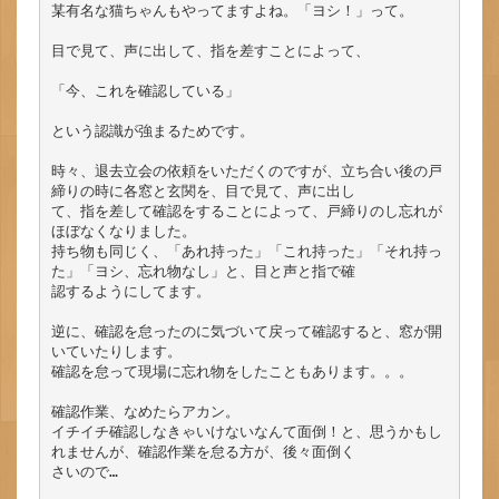
某有名な猫ちゃんもやってますよね。「ヨシ！」って。

目で見て、声に出して、指を差すことによって、

「今、これを確認している」

という認識が強まるためです。

時々、退去立会の依頼をいただくのですが、立ち合い後の戸
締りの時に各窓と玄関を、目で見て、声に出し

て、指を差して確認をすることによって、戸締りのし忘れが
ほぼなくなりました。

持ち物も同じく、「あれ持った」「これ持った」「それ持っ
た」「ヨシ、忘れ物なし」と、目と声と指で確

認するようにしてます。

逆に、確認を怠ったのに気づいて戻って確認すると、窓が開
いていたりします。

確認を怠って現場に忘れ物をしたこともあります。。。

確認作業、なめたらアカン。

イチイチ確認しなきゃいけないなんて面倒！と、思うかもし
れませんが、確認作業を怠る方が、後々面倒く

さいので…
