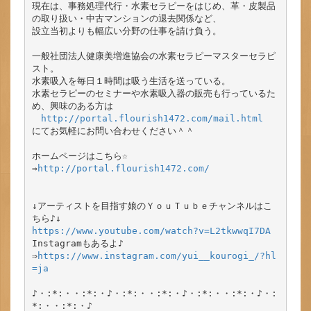
現在は、事務処理代行・水素セラピーをはじめ、革・皮製品
の取り扱い・中古マンションの退去関係など、

設立当初よりも幅広い分野の仕事を請け負う。

一般社団法人健康美増進協会の水素セラピーマスターセラピ
スト。

水素吸入を毎日１時間は吸う生活を送っている。

水素セラピーのセミナーや水素吸入器の販売も行っているた
め、興味のある方は

http://portal.flourish1472.com/mail.html
にてお気軽にお問い合わせください＾＾

ホームページはこちら☆

⇒
http://portal.flourish1472.com/
↓アーティストを目指す娘のＹｏｕＴｕｂｅチャンネルはこ
https://www.youtube.com/watch?v=L2tkwwqI7DA
Instagramもあるよ♪

⇒
https://www.instagram.com/yui__kourogi_/?hl
=ja
♪・:*:・・:*:・♪・:*:・・:*:・♪・:*:・・:*:・♪・:
*:・・:*:・♪
