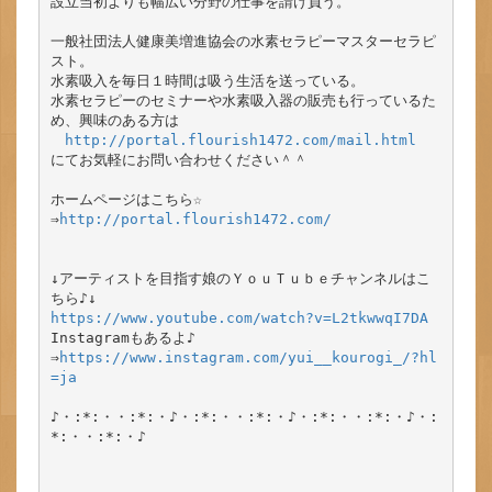
設立当初よりも幅広い分野の仕事を請け負う。

一般社団法人健康美増進協会の水素セラピーマスターセラピ
スト。

水素吸入を毎日１時間は吸う生活を送っている。

水素セラピーのセミナーや水素吸入器の販売も行っているた
め、興味のある方は

http://portal.flourish1472.com/mail.html
にてお気軽にお問い合わせください＾＾

ホームページはこちら☆

⇒
http://portal.flourish1472.com/
↓アーティストを目指す娘のＹｏｕＴｕｂｅチャンネルはこ
https://www.youtube.com/watch?v=L2tkwwqI7DA
Instagramもあるよ♪

⇒
https://www.instagram.com/yui__kourogi_/?hl
=ja
♪・:*:・・:*:・♪・:*:・・:*:・♪・:*:・・:*:・♪・:
*:・・:*:・♪
