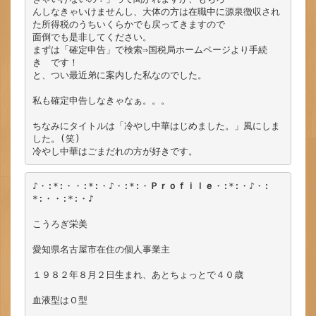
んしなきゃいけませんし、大体の方は在職中に源泉徴収され
た所得税のうちいくらかでも戻ってきますので

面倒でも是非してください。

まずは「確定申告」で検索⇒国税局ホームページより手続
き　です！

と、つい最近弟に案内した私なのでした。

私も確定申告しなきゃなぁ。。。

ちなみにタイトルは「冷やし中華はじめました。」風にしま
した。(笑)

冷やし中華はごまだれの方が好きです。
♪・:*:・・:*:・♪・:*:・
Ｐｒｏｆｉｌｅ
・:*:・♪・:
*:・・:*:・♪

こうろぎ栄美

愛知県名古屋市在住の個人事業主

１９８２年８月２日生まれ、あとちょっとで４０歳

血液型はＯ型
