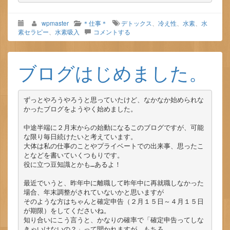
wpmaster
＊仕事＊
デトックス
、
冷え性
、
水素
、
水
素セラピー
、
水素吸入
コメントする
ブログはじめました。
ずっとやろうやろうと思っていたけど、なかなか始められな
かったブログをようやく始めました。

中途半端に２月末からの始動になるこのブログですが、可能
な限り毎日続けたいと考えています。

大体は私の仕事のことやプライベートでの出来事、思ったこ
となどを書いていくつもりです。

役に立つ豆知識とかも…あるよ！

最近でいうと、昨年中に離職して昨年中に再就職しなかった
場合、年末調整がされていないかと思いますが

そのような方はちゃんと確定申告（２月１５日～４月１５日
が期限）をしてくださいね。

知り合いにこう言うと、かなりの確率で「確定申告ってしな
きゃいけないの？」って聞かれますが、もちろ
