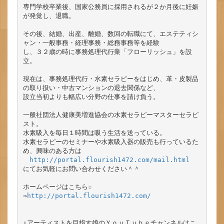
専門学校卒業後、国家公務員に採用されるが２か月後に妊娠
が発覚し、退職。

その後、結婚、出産、離婚、数回の転職にて、エステティシ
ャン・一般事務・経理事務・総務事務等を経験

し、３２歳の時に事務処理代行業「フローリッシュ」を設
立。

現在は、事務処理代行・水素セラピーをはじめ、革・皮製品
の取り扱い・中古マンションの退去関係など、

設立当初よりも幅広い分野の仕事を請け負う。

一般社団法人健康美増進協会の水素セラピーマスターセラピ
スト。

水素吸入を毎日１時間は吸う生活を送っている。

水素セラピーのセミナーや水素吸入器の販売も行っているた
め、興味のある方は

http://portal.flourish1472.com/mail.html
にてお気軽にお問い合わせください＾＾

ホームページはこちら☆

⇒
http://portal.flourish1472.com/
↓アーティストを目指す娘のＹｏｕＴｕｂｅチャンネルはこ