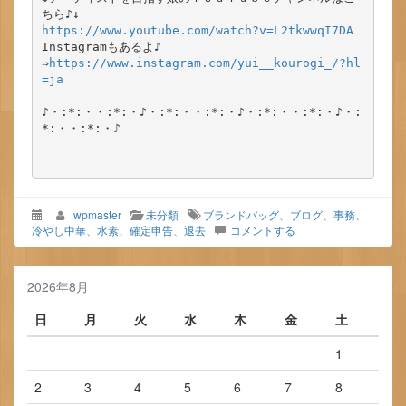
https://www.youtube.com/watch?v=L2tkwwqI7DA
Instagramもあるよ♪

⇒
https://www.instagram.com/yui__kourogi_/?hl
=ja
♪・:*:・・:*:・♪・:*:・・:*:・♪・:*:・・:*:・♪・:
*:・・:*:・♪

wpmaster
未分類
ブランドバッグ
、
ブログ
、
事務
、
冷やし中華
、
水素
、
確定申告
、
退去
コメントする
2026年8月
日
月
火
水
木
金
土
1
2
3
4
5
6
7
8