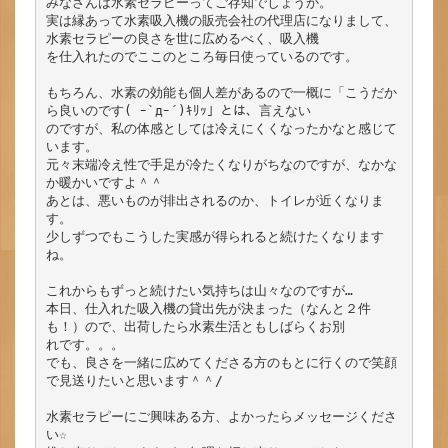
みなさんは水素セラピーってご存知でしょうか。

実は縁あって水素吸入機の販売会社の代理店になりまして、
水素セラピーの良さを世に広めるべく、吸入機

を仕入れたのでここのところ毎日使っているのです。

もちろん、水素の効能も個人差があるので一概に「こうだか
ら良いのです( ｰ`дｰ´)ｷﾘｯ」とは、言えない

のですが、私の体感としては冷えにくくなったかなと感じて
います。

元々末端冷え性で手足が冷たくなりがちなのですが、なかな
か暖かいですよ＾＾

あとは、悪いものが排出されるのか、トイレが近くなりま
す。

少しずつでもこうした実感が得られると続けたくなります
ね。

これからもずっと続けたい気持ちは山々なのですが…

本日、仕入れた吸入機の貸出先が決まった（なんと２件
も！）ので、出荷したら水素生活ともしばらくお別

れです。。。

でも、良さを一緒に広めてくださる方のもとに行くので笑顔
で見送りたいと思います＾＾/

水素セラピーにご興味ある方、よかったらメッセージくださ
い☆
