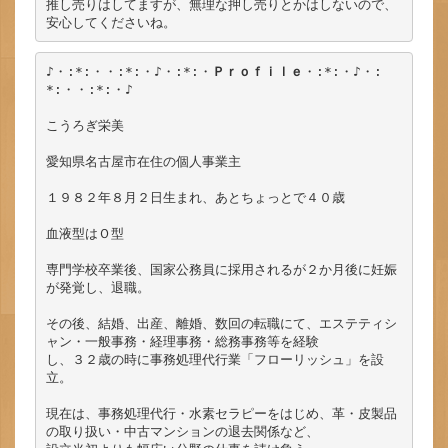
推し売りはしてますが、無理な押し売りとかはしないので、
安心してくださいね。
♪・:*:・・:*:・♪・:*:・
Ｐｒｏｆｉｌｅ
・:*:・♪・:
*:・・:*:・♪

こうろぎ栄美

愛知県名古屋市在住の個人事業主

１９８２年８月２日生まれ、あとちょっとで４０歳

血液型はＯ型

専門学校卒業後、国家公務員に採用されるが２か月後に妊娠
が発覚し、退職。

その後、結婚、出産、離婚、数回の転職にて、エステティシ
ャン・一般事務・経理事務・総務事務等を経験

し、３２歳の時に事務処理代行業「フローリッシュ」を設
立。

現在は、事務処理代行・水素セラピーをはじめ、革・皮製品
の取り扱い・中古マンションの退去関係など、
