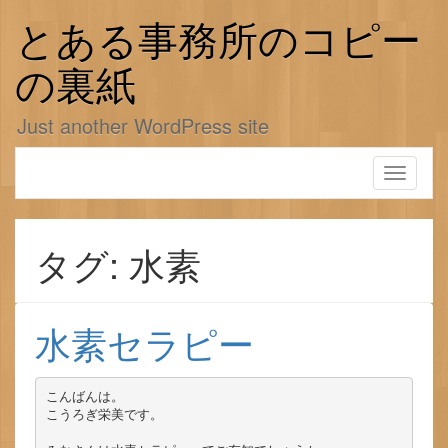
コ
ン
とある事務所のコピー
テ
ン
の裏紙
ツ
へ
Just another WordPress site
ス
キ
ッ
Toggle
プ
navigati
タグ: 水素
水素セラピー
こんばんは。

こうろぎ栄美です。
