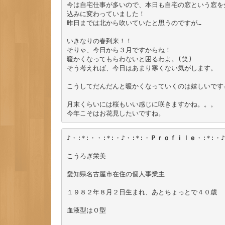
今は自宅仕事が多いので、本日も自宅の窓という窓を
込みに変わっていました！

昨日までは北から吹いていたと思うのですが…

いきなりの春到来！！

そりゃ、今日から３月ですからね！

暖かくなってもらわないと困るわよ。(笑)

そう考えれば、今日はあまり寒くない気がします。

こうしてだんだんと暖かくなっていくのは嬉しいです☆
月末くらいには桜もいい感じに咲きますかね。。。

今年こそはお花見したいですね。
♪・:*:・・:*:・♪・:*:・
Ｐｒｏｆｉｌｅ
・:*:・♪
こうろぎ栄美

愛知県名古屋市在住の個人事業主

１９８２年８月２日生まれ、あとちょっとで４０歳

血液型はＯ型
