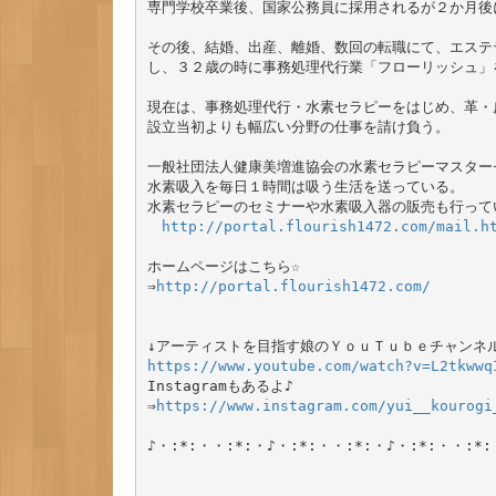
専門学校卒業後、国家公務員に採用されるが２か月後
その後、結婚、出産、離婚、数回の転職にて、エステ
し、３２歳の時に事務処理代行業「フローリッシュ」を
現在は、事務処理代行・水素セラピーをはじめ、革・
設立当初よりも幅広い分野の仕事を請け負う。

一般社団法人健康美増進協会の水素セラピーマスターセ
水素吸入を毎日１時間は吸う生活を送っている。

水素セラピーのセミナーや水素吸入器の販売も行って
http://portal.flourish1472.com/mail.h
ホームページはこちら☆

⇒
http://portal.flourish1472.com/
https://www.youtube.com/watch?v=L2tkwwq
Instagramもあるよ♪

⇒
https://www.instagram.com/yui__kourogi
♪・:*:・・:*:・♪・:*:・・:*:・♪・:*:・・:*: