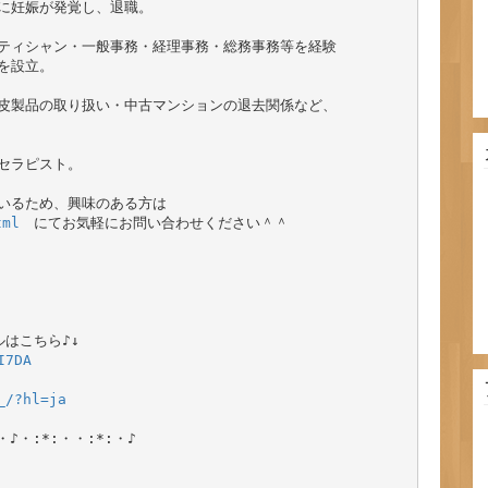
に妊娠が発覚し、退職。

ティシャン・一般事務・経理事務・総務事務等を経験

設立。

皮製品の取り扱い・中古マンションの退去関係など、

ラピスト。

いるため、興味のある方は

tml
　にてお気軽にお問い合わせください＾＾

I7DA
_/?hl=ja
・♪・:*:・・:*:・♪
