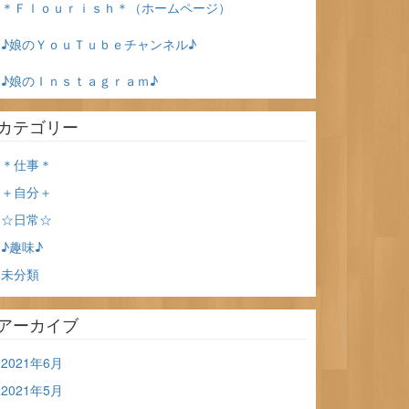
＊Ｆｌｏｕｒｉｓｈ＊（ホームページ）
♪娘のＹｏｕＴｕｂｅチャンネル♪
♪娘のＩｎｓｔａｇｒａｍ♪
カテゴリー
＊仕事＊
＋自分＋
☆日常☆
♪趣味♪
未分類
アーカイブ
2021年6月
2021年5月