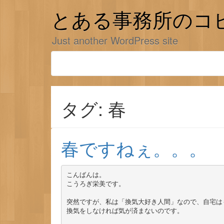
コ
ン
とある事務所のコ
テ
ン
Just another WordPress site
ツ
へ
ス
キ
ッ
プ
タグ: 春
春ですねぇ。。。
こんばんは。

こうろぎ栄美です。

突然ですが、私は「換気大好き人間」なので、自宅は
換気をしなければ気が済まないのです。
