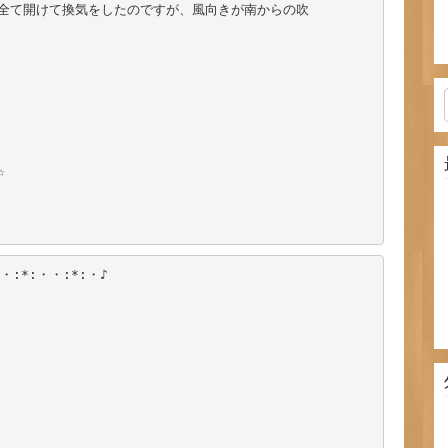
全て開けて換気をしたのですが、風向きが南からの吹



・:*:・・:*:・♪
