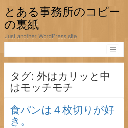
コ
ン
とある事務所のコピー
テ
ン
の裏紙
ツ
へ
Just another WordPress site
ス
キ
ッ
Toggle
プ
navigati
タグ: 外はカリッと中
はモッチモチ
食パンは４枚切りが好
き。