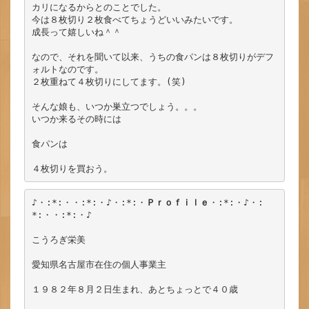
カリになるからとのことでした。

今は８枚切り２枚食べてちょうどいいみたいです。

成長って嬉しいね＾＾

なので、それを聞いて以来、うちの食パンは８枚切りがデフ
ォルトなのです。

２枚重ねて４枚切りにしてます。(笑)

そんな娘も、いつか巣立つでしょう。。。

いつか来るその時には

食パンは

４枚切りを買おう。
♪・:*:・・:*:・♪・:*:・
Ｐｒｏｆｉｌｅ
・:*:・♪・:
*:・・:*:・♪

こうろぎ栄美

愛知県名古屋市在住の個人事業主

１９８２年８月２日生まれ、あとちょっとで４０歳
