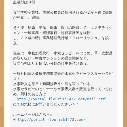
血液型はＯ型

専門学校卒業後、国家公務員に採用されるが２か月後に妊娠
が発覚し、退職。

その後、結婚、出産、離婚、数回の転職にて、エステティシ
ャン・一般事務・経理事務・総務事務等を経験

し、３２歳の時に事務処理代行業「フローリッシュ」を設
立。

現在は、事務処理代行・水素セラピーをはじめ、革・皮製品
の取り扱い・中古マンションの退去関係など、

設立当初よりも幅広い分野の仕事を請け負う。

一般社団法人健康美増進協会の水素セラピーマスターセラピ
スト。

水素吸入を毎日１時間は吸う生活を送っている。

水素セラピーのセミナーや水素吸入器の販売も行っているた
め、興味のある方は

http://portal.flourish1472.com/mail.html
にてお気軽にお問い合わせください＾＾

ホームページはこちら☆

⇒
http://portal.flourish1472.com/