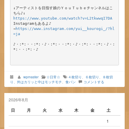
↓アーティストを目指す娘のＹｏｕＴｕｂｅチャンネルはこ
https://www.youtube.com/watch?v=L2tkwwqI7DA
Instagramもあるよ♪

⇒
https://www.instagram.com/yui__kourogi_/?hl
=ja
♪・:*:・・:*:・♪・:*:・・:*:・♪・:*:・・:*:・♪・:
*:・・:*:・♪

wpmaster
☆日常☆
４枚切り
、
６枚切り
、
８枚切
り
、
外はカリッと中はモッチモチ
、
食パン
コメントする
2026年8月
日
月
火
水
木
金
土
1