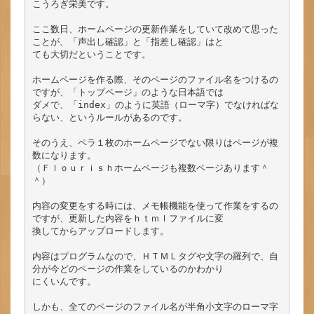
こうろぎ栄美です。

ここ数日、ホームページの更新作業をしていて改めて思った
ことが、「声出し確認」と「指差し確認」はと

ても大切だということです。

ホームページを作る際、そのページのファイル名をつけるの
ですが、「トップページ」のような日本語では

ダメで、「index」のように英語（ローマ字）でなければな
らない、というルールがあるのです。

そのうえ、ペラ１枚のホームページでない限りはページが複
数になります。

（Ｆｌｏｕｒｉｓｈホームページも複数ページあります＾
＾）

内容の変更をする時には、メモ帳機能を使って作業をするの
ですが、更新した内容をｈｔｍｌファイルに変

換してからアップロードします。

内容はプログラムなので、ＨＴＭＬタグや文字の羅列で、自
分が今どのページの作業をしているのかわかり

にくいんです。

しかも、全てのページのファイル名が半角小文字のローマ字