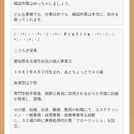
確認作業はめっちゃしましょう。

どんな業種でも、仕事以外でも、確認作業は本当に、自分を
♪・:*:・・:*:・♪・:*:・
Ｐｒｏｆｉｌｅ
・:*:・♪・:
*:・・:*:・♪

こうろぎ栄美

愛知県名古屋市在住の個人事業主

１９８２年８月２日生まれ、あとちょっとで４０歳

血液型はＯ型

専門学校卒業後、国家公務員に採用されるが２か月後に妊娠
が発覚し、退職。

その後、結婚、出産、離婚、数回の転職にて、エステティシ
ャン・一般事務・経理事務・総務事務等を経験

し、３２歳の時に事務処理代行業「フローリッシュ」を設
立。
