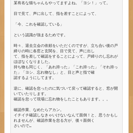
某有名な猫ちゃんもやってますよね。「ヨシ！」って。

目で見て、声に出して、指を差すことによって、

「今、これを確認している」

という認識が強まるためです。

時々、退去立会の依頼をいただくのですが、立ち合い後の戸
締りの時に各窓と玄関を、目で見て、声に出し

て、指を差して確認をすることによって、戸締りのし忘れが
ほぼなくなりました。

持ち物も同じく、「あれ持った」「これ持った」「それ持っ
た」「ヨシ、忘れ物なし」と、目と声と指で確

認するようにしてます。

逆に、確認を怠ったのに気づいて戻って確認すると、窓が開
いていたりします。

確認を怠って現場に忘れ物をしたこともあります。。。

確認作業、なめたらアカン。

イチイチ確認しなきゃいけないなんて面倒！と、思うかもし
れませんが、確認作業を怠る方が、後々面倒く

さいので…
