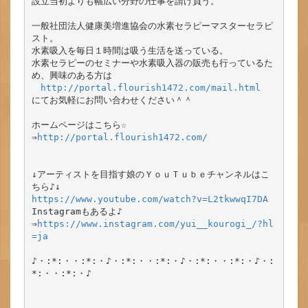
設立当初よりも幅広い分野の仕事を請け負う。

一般社団法人健康美増進協会の水素セラピーマスターセラピ
スト。

水素吸入を毎日１時間は吸う生活を送っている。

水素セラピーのセミナーや水素吸入器の販売も行っているた
め、興味のある方は

http://portal.flourish1472.com/mail.html
にてお気軽にお問い合わせください＾＾

ホームページはこちら☆

⇒
http://portal.flourish1472.com/
↓アーティストを目指す娘のＹｏｕＴｕｂｅチャンネルはこ
https://www.youtube.com/watch?v=L2tkwwqI7DA
Instagramもあるよ♪

⇒
https://www.instagram.com/yui__kourogi_/?hl
=ja
♪・:*:・・:*:・♪・:*:・・:*:・♪・:*:・・:*:・♪・:
*:・・:*:・♪
