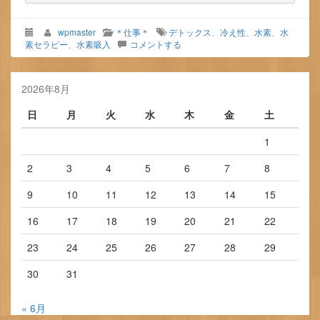
wpmaster
＊仕事＊
デトックス
、
冷え性
、
水素
、
水
素セラピー
、
水素吸入
コメントする
2026年8月
日
月
火
水
木
金
土
1
2
3
4
5
6
7
8
9
10
11
12
13
14
15
16
17
18
19
20
21
22
23
24
25
26
27
28
29
30
31
« 6月