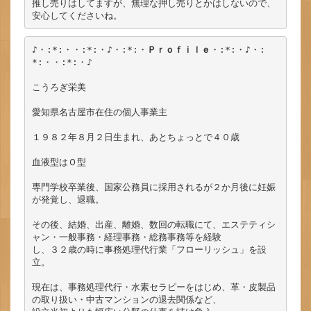
推し売りはしてますが、無理な押し売りとかはしないので、
安心してくださいね。
♪・:*:・・:*:・♪・:*:・
Ｐｒｏｆｉｌｅ
・:*:・♪・:
*:・・:*:・♪

こうろぎ栄美

愛知県名古屋市在住の個人事業主

１９８２年８月２日生まれ、あとちょっとで４０歳

血液型はＯ型

専門学校卒業後、国家公務員に採用されるが２か月後に妊娠
が発覚し、退職。

その後、結婚、出産、離婚、数回の転職にて、エステティシ
ャン・一般事務・経理事務・総務事務等を経験

し、３２歳の時に事務処理代行業「フローリッシュ」を設
立。

現在は、事務処理代行・水素セラピーをはじめ、革・皮製品
の取り扱い・中古マンションの退去関係など、
