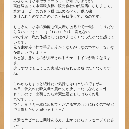
みなさんは水素セラピーってご存知でしょうか。

実は縁あって水素吸入機の販売会社の代理店になりまして、
水素セラピーの良さを世に広めるべく、吸入機

を仕入れたのでここのところ毎日使っているのです。

もちろん、水素の効能も個人差があるので一概に「こうだか
ら良いのです( ｰ`дｰ´)ｷﾘｯ」とは、言えない

のですが、私の体感としては冷えにくくなったかなと感じて
います。

元々末端冷え性で手足が冷たくなりがちなのですが、なかな
か暖かいですよ＾＾

あとは、悪いものが排出されるのか、トイレが近くなりま
す。

少しずつでもこうした実感が得られると続けたくなります
ね。

これからもずっと続けたい気持ちは山々なのですが…

本日、仕入れた吸入機の貸出先が決まった（なんと２件
も！）ので、出荷したら水素生活ともしばらくお別

れです。。。

でも、良さを一緒に広めてくださる方のもとに行くので笑顔
で見送りたいと思います＾＾/

水素セラピーにご興味ある方、よかったらメッセージくださ
い☆
