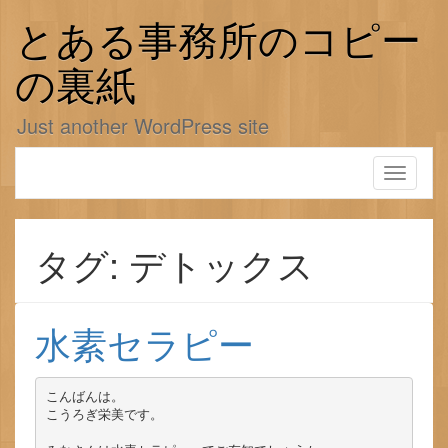
コ
ン
とある事務所のコピー
テ
ン
の裏紙
ツ
へ
Just another WordPress site
ス
キ
ッ
Toggle
プ
navigati
タグ: デトックス
水素セラピー
こんばんは。

こうろぎ栄美です。
